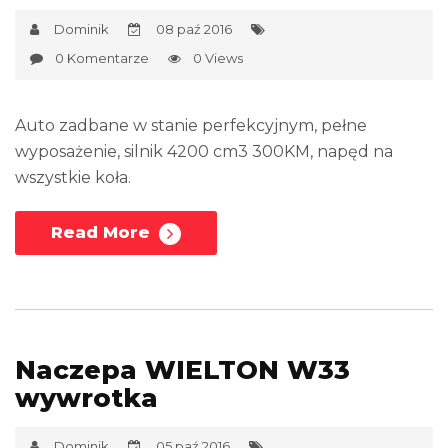
Dominik
08 paź 2016
0 Komentarze
0 Views
Auto zadbane w stanie perfekcyjnym, pełne
wyposażenie, silnik 4200 cm3 300KM, napęd na
wszystkie koła.
Read More
Naczepa WIELTON W33
wywrotka
Dominik
05 paź 2016