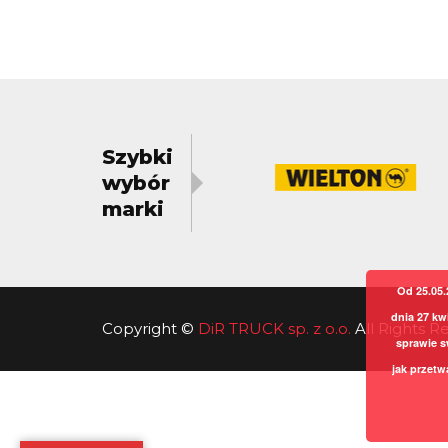
Szybki
wybór
marki
Od 25.05.
dnia 27 kw
Copyright
©
DiR TRUCK sp. z o.o.
All Rights 
sprawie s
jak przetw