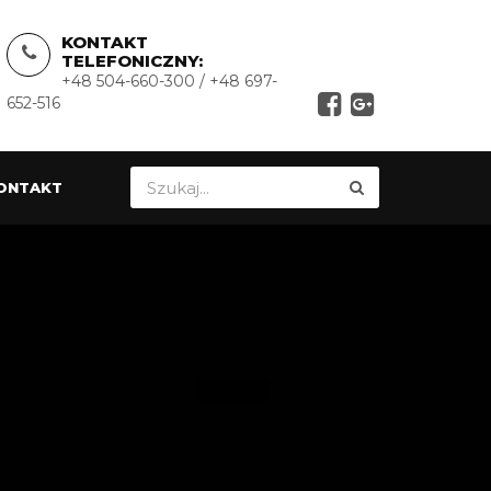
KONTAKT
TELEFONICZNY:
+48 504-660-300 / +48 697-
652-516
ONTAKT