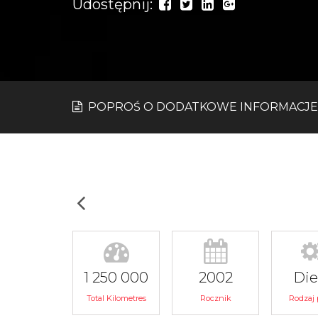
Udostępnij:
POPROŚ O DODATKOWE INFORMACJE
1 250 000
2002
Die
Total Kilometres
Rocznik
Rodzaj 