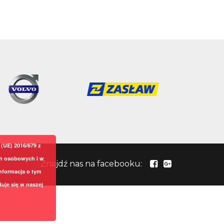
(UE) 2016/679 z
ch osobowych i w
Znajdź nas na facebooku:
nformacja o tym
uje się w naszej