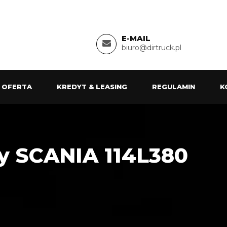
E-MAIL
biuro@dirtruck.pl
 OFERTA
KREDYT & LEASING
REGULAMIN
K
wy SCANIA 114L380