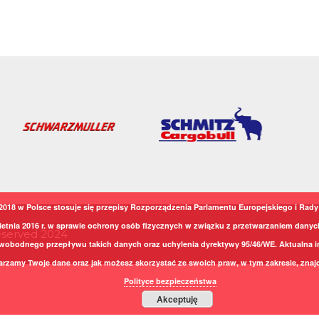
2018 w Polsce stosuje się przepisy Rozporządzenia Parlamentu Europejskiego i Rady 
ietnia 2016 r. w sprawie ochrony osób fizycznych w związku z przetwarzaniem dany
Reserved 2024
wobodnego przepływu takich danych oraz uchylenia dyrektywy 95/46/WE. Aktualna i
arzamy Twoje dane oraz jak możesz skorzystać ze swoich praw, w tym zakresie, znajd
Polityce bezpieczeństwa
Akceptuję