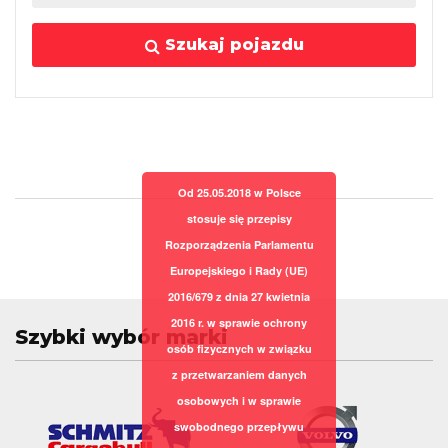
Szukaj pojazdu
Od 25.05.2018 w Polsce
stosuje się przepisy
Rozporządzenia Parlamentu
Europejskiego i Rady (UE)
2016/679 z dnia 27 kwietnia
2016 r. w sprawie ochrony
Szybki wybór marki
osób fizycznych w związku
z przetwarzaniem danych
osobowych i w sprawie
swobodnego przepływu