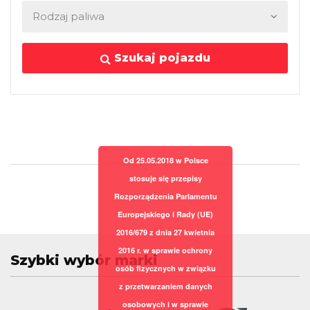
Szukaj pojazdu
Od 25.05.2018 w Polsce
stosuje się przepisy
Rozporządzenia Parlamentu
Europejskiego i Rady (UE)
2016/679 z dnia 27 kwietnia
2016 r. w sprawie ochrony
Szybki wybór marki
osób fizycznych w związku
z przetwarzaniem danych
osobowych i w sprawie