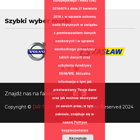
Europejskiego i Rady (UE)
2016/679 z dnia 27 kwietnia
2016 r. w sprawie ochrony
Szybki wybór marki
osób fizycznych w związku
z przetwarzaniem danych
osobowych i w sprawie
swobodnego przepływu
takich danych oraz
uchylenia dyrektywy
95/46/WE. Aktualna
informacja o tym jak
przetwarzamy Twoje dane
Znajdź nas na facebooku:
oraz jak możesz skorzystać
ze swoich praw, w tym
Copyright
©
DiR TRUCK sp. z o.o.
All Rights Reserved 2024
zakresie, znajduje się w
naszej
Polityce
bezpieczeństwa
Akceptuję