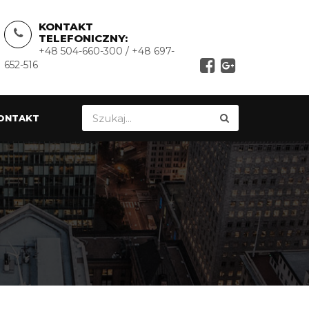
KONTAKT
TELEFONICZNY:
+48 504-660-300 / +48 697-
652-516
ONTAKT