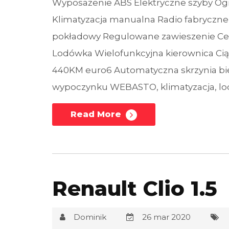
Wyposażenie ABS Elektryczne szyby O
Klimatyzacja manualna Radio fabryczn
pokładowy Regulowane zawieszenie Ce
Lodówka Wielofunkcyjna kierownica Ci
440KM euro6 Automatyczna skrzynia bie
wypoczynku WEBASTO, klimatyzacja, lod
Read More
Renault Clio 1.5
Dominik
26 mar 2020