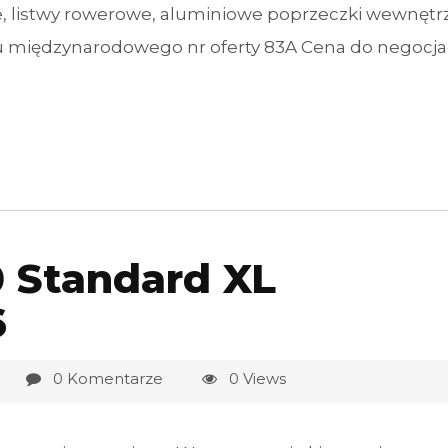
we, listwy rowerowe, aluminiowe poprzeczki wewnętr
u międzynarodowego nr oferty 83A Cena do negocjac
 Standard XL
6
0 Komentarze
0 Views