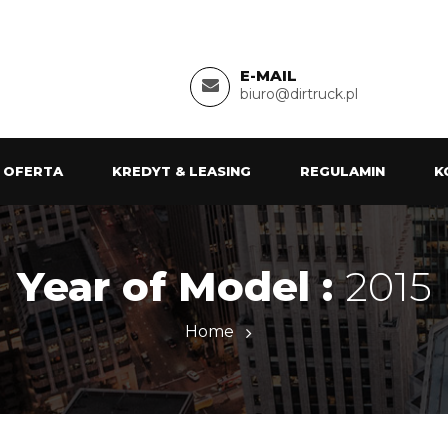
E-MAIL
biuro@dirtruck.pl
 OFERTA
KREDYT & LEASING
REGULAMIN
K
Year of Model :
2015
Home