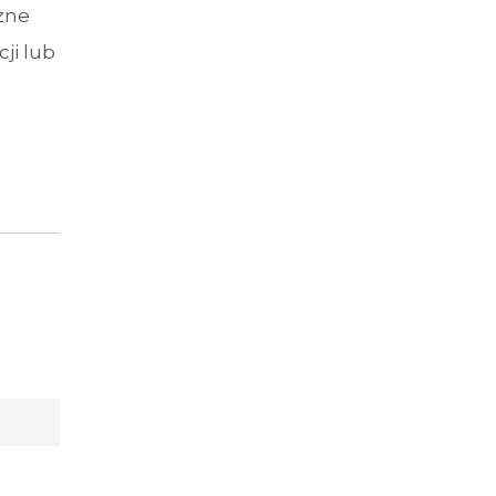
zne
ji lub