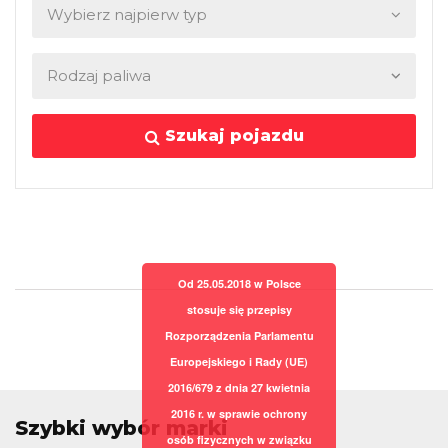
Szukaj pojazdu
Od 25.05.2018 w Polsce
stosuje się przepisy
Rozporządzenia Parlamentu
Europejskiego i Rady (UE)
2016/679 z dnia 27 kwietnia
2016 r. w sprawie ochrony
Szybki wybór marki
osób fizycznych w związku