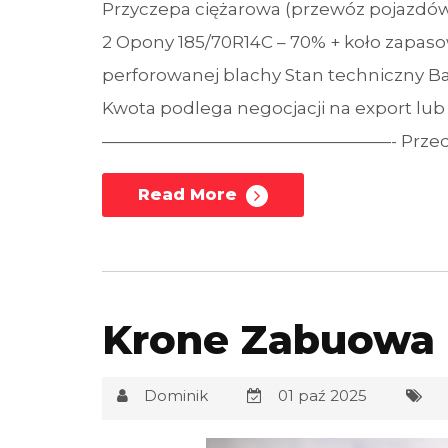
Przyczepa ciężarowa (przewóz pojazdów
2 Opony 185/70R14C – 70% + koło zapaso
perforowanej blachy Stan techniczny B
Kwota podlega negocjacji na export lub
—————————————————- Przedstawi
Read More
Krone Zabuowa
Dominik
01 paź 2025