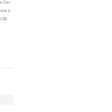
 Osi-
owa z
0J8