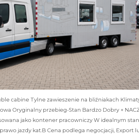
ble cabine Tylne zawieszenie na bliźniakach Klimaty
owa Oryginalny przebieg-Stan Bardzo Dobry + NAC
sowana jako kontener pracowniczy W idealnym stan
prawo jazdy kat.B Cena podlega negocjacji, Export l