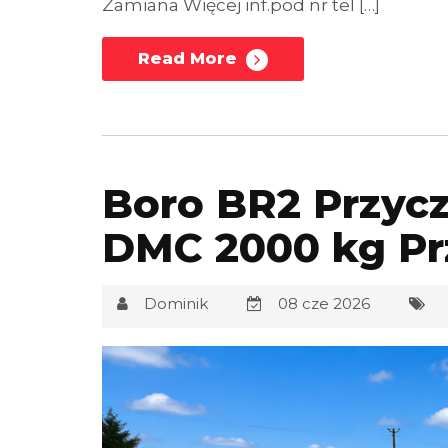
Zamiana Więcej inf.pod nr tel […]
Read More
Boro BR2 Przyc
DMC 2000 kg P
Dominik
08 cze 2026