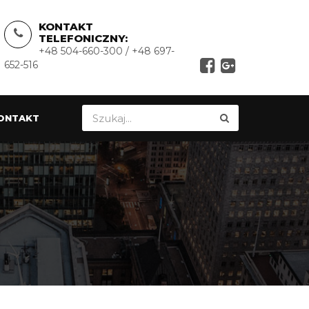
KONTAKT
TELEFONICZNY:
+48 504-660-300 / +48 697-
652-516
ONTAKT