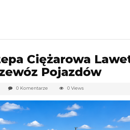
zepa Ciężarowa Lawe
rzewóz Pojazdów
0 Komentarze
0 Views