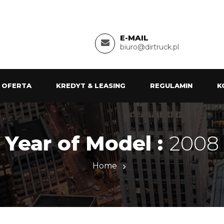
E-MAIL
biuro@dirtruck.pl
 OFERTA
KREDYT & LEASING
REGULAMIN
K
Year of Model :
2008
Home