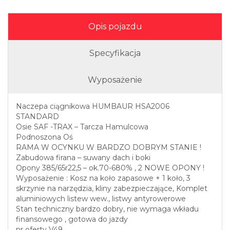
Opis pojazdu
Specyfikacja
Wyposażenie
Naczepa ciągnikowa HUMBAUR HSA2006
STANDARD
Osie SAF -TRAX – Tarcza Hamulcowa
Podnoszona Oś
RAMA W OCYNKU W BARDZO DOBRYM STANIE !
Zabudowa firana – suwany dach i boki
Opony 385/65r22,5 – ok.70-680% , 2 NOWE OPONY !
Wyposażenie : Kosz na koło zapasowe + 1 koło, 3
skrzynie na narzędzia, kliny zabezpieczające, Komplet
aluminiowych listew wew., listwy antyrowerowe
Stan techniczny bardzo dobry, nie wymaga wkładu
finansowego , gotowa do jazdy
nr oferty V49