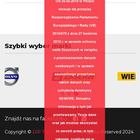
Od 25.05.2018 w Polsce
stosuje się przepisy
Rozporządzenia Parlamentu
Europejskiego i Rady (UE)
2016/679 z dnia 27 kwietnia
2016 r. w sprawie ochrony
Szybki wybór marki
osób fizycznych w związku
z przetwarzaniem danych
osobowych i w sprawie
swobodnego przepływu
takich danych oraz
uchylenia dyrektywy
95/46/WE. Aktualna
informacja o tym jak
przetwarzamy Twoje dane
Znajdź nas na facebooku:
oraz jak możesz skorzystać
ze swoich praw, w tym
Copyright
©
DiR TRUCK sp. z o.o.
All Rights Reserved 2024
zakresie, znajduje się w