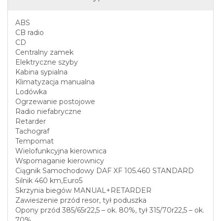
ABS
CB radio
CD
Centralny zamek
Elektryczne szyby
Kabina sypialna
Klimatyzacja manualna
Lodówka
Ogrzewanie postojowe
Radio niefabryczne
Retarder
Tachograf
Tempomat
Wielofunkcyjna kierownica
Wspomaganie kierownicy
Ciągnik Samochodowy DAF XF 105.460 STANDARD
Silnik 460 km,Euro5
Skrzynia biegów MANUAL+RETARDER
Zawieszenie przód resor, tył poduszka
Opony przód 385/65r22,5 – ok. 80%, tył 315/70r22,5 – ok.
70%