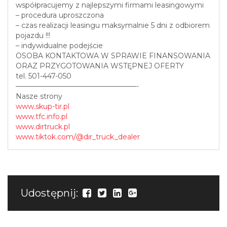
współpracujemy z najlepszymi firmami leasingowymi
– procedura uproszczona
– czas realizacji leasingu maksymalnie 5 dni z odbiorem
pojazdu !!!
– indywidualne podejście
OSOBA KONTAKTOWA W SPRAWIE FINANSOWANIA
ORAZ PRZYGOTOWANIA WSTĘPNEJ OFERTY
tel. 501-447-050
—————————————————-
Nasze strony
www.skup-tir.pl
www.tfc.info.pl
www.dirtruck.pl
www.tiktok.com/@dir_truck_dealer
Udostępnij: