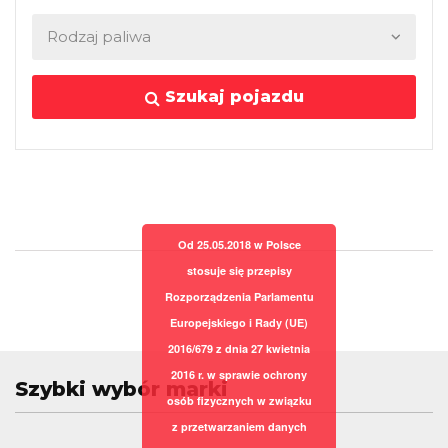
Szukaj pojazdu
Od 25.05.2018 w Polsce
stosuje się przepisy
Rozporządzenia Parlamentu
Europejskiego i Rady (UE)
2016/679 z dnia 27 kwietnia
2016 r. w sprawie ochrony
Szybki wybór marki
osób fizycznych w związku
z przetwarzaniem danych