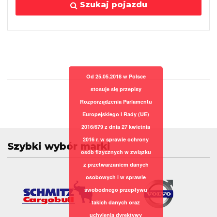
Szukaj pojazdu
Od 25.05.2018 w Polsce
stosuje się przepisy
Rozporządzenia Parlamentu
Europejskiego i Rady (UE)
2016/679 z dnia 27 kwietnia
2016 r. w sprawie ochrony
Szybki wybór marki
osób fizycznych w związku
z przetwarzaniem danych
osobowych i w sprawie
swobodnego przepływu
takich danych oraz
uchylenia dyrektywy