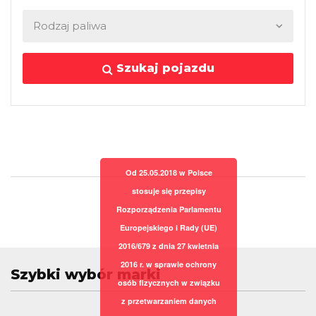
Szukaj pojazdu
Od 25.05.2018 w Polsce
stosuje się przepisy
Rozporządzenia Parlamentu
Europejskiego i Rady (UE)
2016/679 z dnia 27 kwietnia
2016 r. w sprawie ochrony
Szybki wybór marki
osób fizycznych w związku
z przetwarzaniem danych