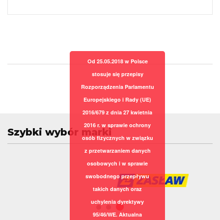
Od 25.05.2018 w Polsce
stosuje się przepisy
Rozporządzenia Parlamentu
Europejskiego i Rady (UE)
2016/679 z dnia 27 kwietnia
2016 r. w sprawie ochrony
Szybki wybór marki
osób fizycznych w związku
z przetwarzaniem danych
osobowych i w sprawie
swobodnego przepływu
takich danych oraz
uchylenia dyrektywy
95/46/WE. Aktualna