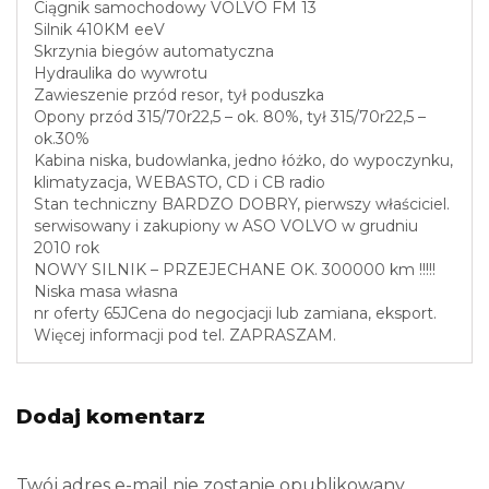
Ciągnik samochodowy VOLVO FM 13
Silnik 410KM eeV
Skrzynia biegów automatyczna
Hydraulika do wywrotu
Zawieszenie przód resor, tył poduszka
Opony przód 315/70r22,5 – ok. 80%, tył 315/70r22,5 –
ok.30%
Kabina niska, budowlanka, jedno łóżko, do wypoczynku,
klimatyzacja, WEBASTO, CD i CB radio
Stan techniczny BARDZO DOBRY, pierwszy właściciel.
serwisowany i zakupiony w ASO VOLVO w grudniu
2010 rok
NOWY SILNIK – PRZEJECHANE OK. 300000 km !!!!!
Niska masa własna
nr oferty 65JCena do negocjacji lub zamiana, eksport.
Więcej informacji pod tel. ZAPRASZAM.
Dodaj komentarz
Twój adres e-mail nie zostanie opublikowany.