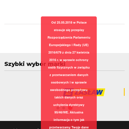
Od 25.05.2018 w Polsce
stosuje się przepisy
Rozporządzenia Parlamentu
Europejskiego i Rady (UE)
2016/679 z dnia 27 kwietnia
2016 r. w sprawie ochrony
Szybki wybór marki
osób fizycznych w związku
z przetwarzaniem danych
osobowych i w sprawie
swobodnego przepływu
takich danych oraz
uchylenia dyrektywy
95/46/WE. Aktualna
informacja o tym jak
przetwarzamy Twoje dane