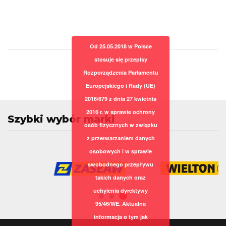
Od 25.05.2018 w Polsce
stosuje się przepisy
Rozporządzenia Parlamentu
Europejskiego i Rady (UE)
2016/679 z dnia 27 kwietnia
2016 r. w sprawie ochrony
Szybki wybór marki
osób fizycznych w związku
z przetwarzaniem danych
osobowych i w sprawie
swobodnego przepływu
takich danych oraz
uchylenia dyrektywy
95/46/WE. Aktualna
informacja o tym jak