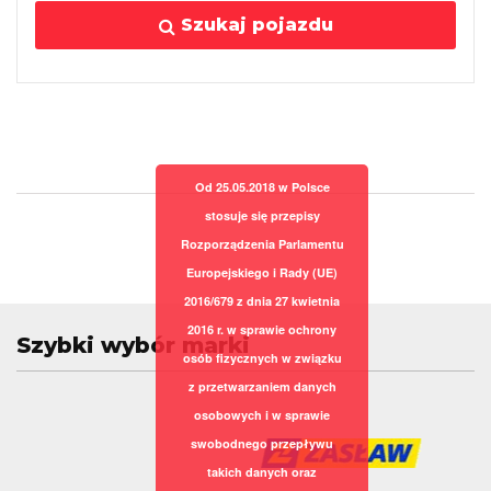
Szukaj pojazdu
Od 25.05.2018 w Polsce
stosuje się przepisy
Rozporządzenia Parlamentu
Europejskiego i Rady (UE)
2016/679 z dnia 27 kwietnia
2016 r. w sprawie ochrony
Szybki wybór marki
osób fizycznych w związku
z przetwarzaniem danych
osobowych i w sprawie
swobodnego przepływu
takich danych oraz