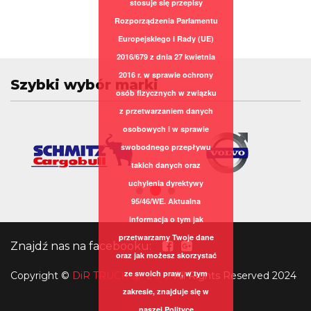
stosuje się przepisy
Rozporządzenia Parlamentu
Europejskiego i Rady (UE)
2016/679 z dnia 27 kwietnia
2016 r. w sprawie ochrony
Szybki wybór marki
osób fizycznych w związku
z przetwarzaniem danych
osobowych i w sprawie
swobodnego przepływu
takich danych oraz
uchylenia dyrektywy
95/46/WE. Aktualna
informacja o tym jak
przetwarzamy Twoje dane
Znajdź nas na facebooku:
oraz jak możesz skorzystać
ze swoich praw, w tym
Copyright
©
DiR TRUCK sp. z o.o.
All Rights Reserved 2024
zakresie, znajduje się w
naszej
Polityce