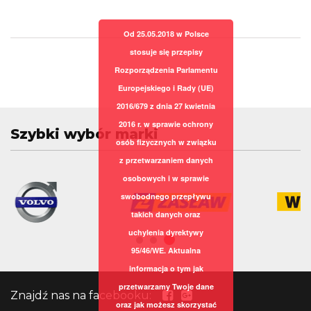
Od 25.05.2018 w Polsce
stosuje się przepisy
Rozporządzenia Parlamentu
Europejskiego i Rady (UE)
2016/679 z dnia 27 kwietnia
2016 r. w sprawie ochrony
Szybki wybór marki
osób fizycznych w związku
z przetwarzaniem danych
osobowych i w sprawie
swobodnego przepływu
takich danych oraz
uchylenia dyrektywy
95/46/WE. Aktualna
informacja o tym jak
przetwarzamy Twoje dane
Znajdź nas na facebooku:
oraz jak możesz skorzystać