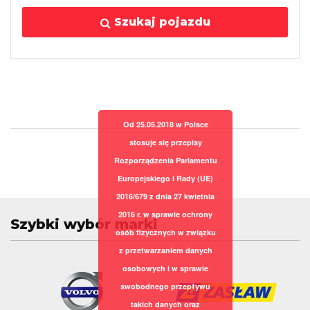
Szukaj pojazdu
Od 25.05.2018 w Polsce
stosuje się przepisy
Rozporządzenia Parlamentu
Europejskiego i Rady (UE)
2016/679 z dnia 27 kwietnia
2016 r. w sprawie ochrony
Szybki wybór marki
osób fizycznych w związku
z przetwarzaniem danych
osobowych i w sprawie
swobodnego przepływu
takich danych oraz