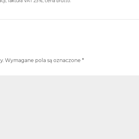
i, faktura VAT 23%, cena brutto.
y.
Wymagane pola są oznaczone
*