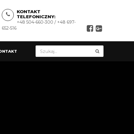
KONTAKT
TELEFONICZNY:
+48 504-660-300 / +48 697-
652-516
ONTAKT