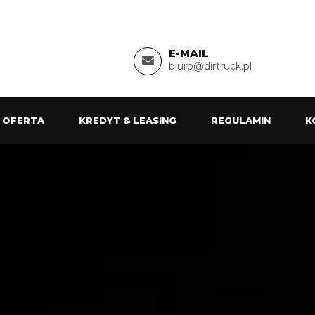
E-MAIL
biuro@dirtruck.pl
 OFERTA
KREDYT & LEASING
REGULAMIN
K