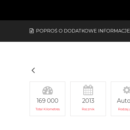
POPROŚ O DODATKOWE INFORMACJE
169 000
2013
Aut
Total Kilometres
Rocznik
Rodzaj 