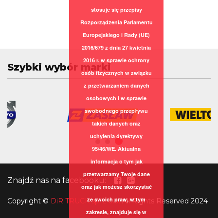
stosuje się przepisy
Rozporządzenia Parlamentu
Europejskiego i Rady (UE)
2016/679 z dnia 27 kwietnia
2016 r. w sprawie ochrony
Szybki wybór marki
osób fizycznych w związku
z przetwarzaniem danych
osobowych i w sprawie
swobodnego przepływu
takich danych oraz
uchylenia dyrektywy
95/46/WE. Aktualna
informacja o tym jak
przetwarzamy Twoje dane
Znajdź nas na facebooku:
oraz jak możesz skorzystać
ze swoich praw, w tym
Copyright
©
DiR TRUCK sp. z o.o.
All Rights Reserved 2024
zakresie, znajduje się w