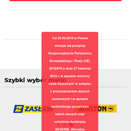
Od 25.05.2018 w Polsce
stosuje się przepisy
Rozporządzenia Parlamentu
Europejskiego i Rady (UE)
2016/679 z dnia 27 kwietnia
2016 r. w sprawie ochrony
Szybki wybór marki
osób fizycznych w związku
z przetwarzaniem danych
osobowych i w sprawie
swobodnego przepływu
takich danych oraz
uchylenia dyrektywy
95/46/WE. Aktualna