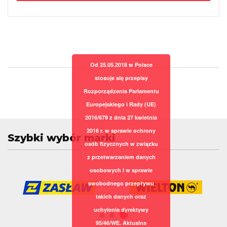
Od 25.05.2018 w Polsce
stosuje się przepisy
Rozporządzenia Parlamentu
Europejskiego i Rady (UE)
2016/679 z dnia 27 kwietnia
2016 r. w sprawie ochrony
Szybki wybór marki
osób fizycznych w związku
z przetwarzaniem danych
osobowych i w sprawie
swobodnego przepływu
takich danych oraz
uchylenia dyrektywy
95/46/WE. Aktualna