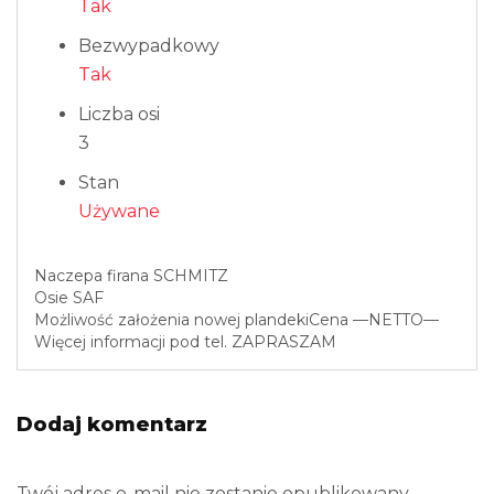
Tak
Bezwypadkowy
Tak
Liczba osi
3
Stan
Używane
Naczepa firana SCHMITZ
Osie SAF
Możliwość założenia nowej plandekiCena —NETTO—
Więcej informacji pod tel. ZAPRASZAM
Dodaj komentarz
Twój adres e-mail nie zostanie opublikowany.