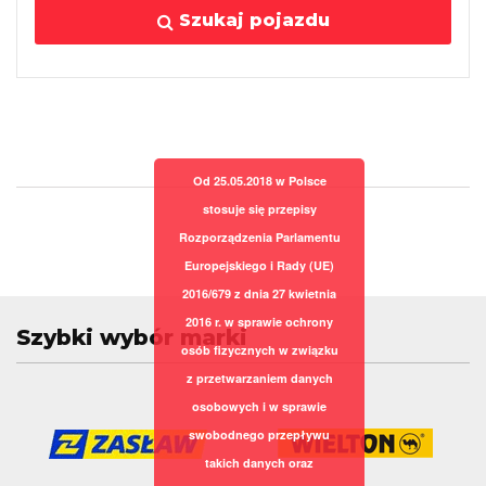
Szukaj pojazdu
Od 25.05.2018 w Polsce
stosuje się przepisy
Rozporządzenia Parlamentu
Europejskiego i Rady (UE)
2016/679 z dnia 27 kwietnia
2016 r. w sprawie ochrony
Szybki wybór marki
osób fizycznych w związku
z przetwarzaniem danych
osobowych i w sprawie
swobodnego przepływu
takich danych oraz