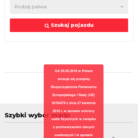
Szukaj pojazdu
Od 25.05.2018 w Polsce
stosuje się przepisy
Rozporządzenia Parlamentu
Europejskiego i Rady (UE)
2016/679 z dnia 27 kwietnia
2016 r. w sprawie ochrony
Szybki wybór marki
osób fizycznych w związku
z przetwarzaniem danych
osobowych i w sprawie