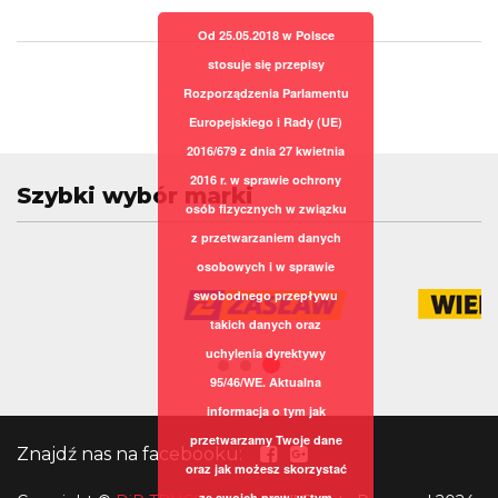
Od 25.05.2018 w Polsce
stosuje się przepisy
Rozporządzenia Parlamentu
Europejskiego i Rady (UE)
2016/679 z dnia 27 kwietnia
2016 r. w sprawie ochrony
Szybki wybór marki
osób fizycznych w związku
z przetwarzaniem danych
osobowych i w sprawie
swobodnego przepływu
takich danych oraz
uchylenia dyrektywy
95/46/WE. Aktualna
informacja o tym jak
przetwarzamy Twoje dane
Znajdź nas na facebooku:
oraz jak możesz skorzystać
ze swoich praw, w tym