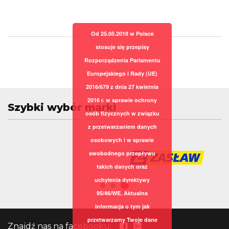
Od 25.05.2018 w Polsce
stosuje się przepisy
Rozporządzenia Parlamentu
Europejskiego i Rady (UE)
2016/679 z dnia 27 kwietnia
2016 r. w sprawie ochrony
Szybki wybór marki
osób fizycznych w związku
z przetwarzaniem danych
osobowych i w sprawie
swobodnego przepływu
takich danych oraz
uchylenia dyrektywy
95/46/WE. Aktualna
informacja o tym jak
przetwarzamy Twoje dane
Znajdź nas na facebooku: