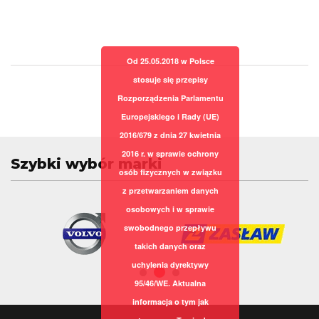
Od 25.05.2018 w Polsce
stosuje się przepisy
Rozporządzenia Parlamentu
Europejskiego i Rady (UE)
2016/679 z dnia 27 kwietnia
2016 r. w sprawie ochrony
Szybki wybór marki
osób fizycznych w związku
z przetwarzaniem danych
osobowych i w sprawie
swobodnego przepływu
takich danych oraz
uchylenia dyrektywy
95/46/WE. Aktualna
informacja o tym jak