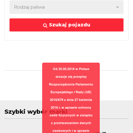
Szukaj pojazdu
Od 25.05.2018 w Polsce
stosuje się przepisy
Rozporządzenia Parlamentu
Europejskiego i Rady (UE)
2016/679 z dnia 27 kwietnia
2016 r. w sprawie ochrony
Szybki wybór marki
osób fizycznych w związku
z przetwarzaniem danych
osobowych i w sprawie