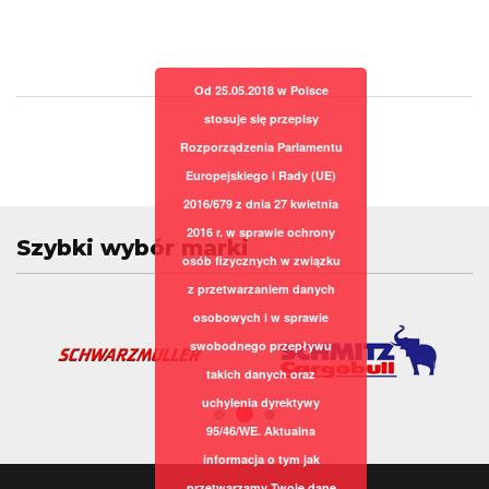
Od 25.05.2018 w Polsce
stosuje się przepisy
Rozporządzenia Parlamentu
Europejskiego i Rady (UE)
2016/679 z dnia 27 kwietnia
2016 r. w sprawie ochrony
Szybki wybór marki
osób fizycznych w związku
z przetwarzaniem danych
osobowych i w sprawie
swobodnego przepływu
takich danych oraz
uchylenia dyrektywy
95/46/WE. Aktualna
informacja o tym jak
przetwarzamy Twoje dane