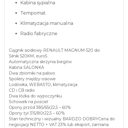
Kabina sypialna
Tempomat
Klimatyzacja manualna
Radio fabryczne
Ciągnik siodłowy RENAULT MAGNUM 520 dxi
Silnik 520KM, euro5
Automatyczna skrzynia biegów
Kabina SALONKA
Dwa zbiorniki na paliwo
Spoilery między-osiowe
Lodówka, WEBASTO, klimatyzacja
CD i CB radio
Dwa łóżka do wypoczynku
Schowek na pościel
Opony przód 385/65r22,5 – 60%
Opony tył 315/80r22,5 – 60%
Stan techniczny i wizualny BARDZO DOBRYCena do
negocjacji NETTO + VAT 23% lub eksport, zamiana.