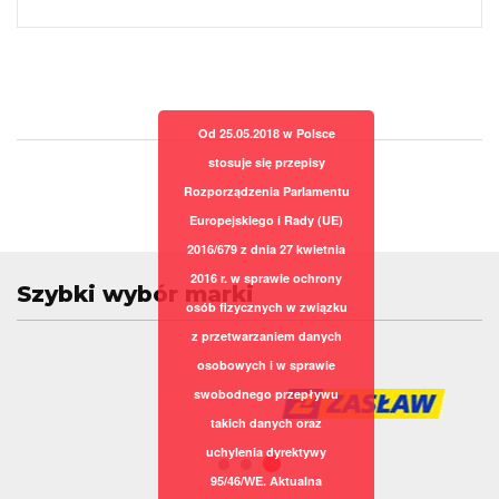
Od 25.05.2018 w Polsce
stosuje się przepisy
Rozporządzenia Parlamentu
Europejskiego i Rady (UE)
2016/679 z dnia 27 kwietnia
2016 r. w sprawie ochrony
Szybki wybór marki
osób fizycznych w związku
z przetwarzaniem danych
osobowych i w sprawie
swobodnego przepływu
takich danych oraz
uchylenia dyrektywy
95/46/WE. Aktualna