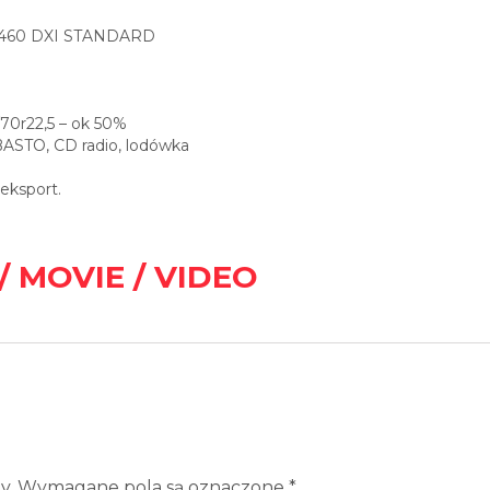
460 DXI STANDARD
/70r22,5 – ok 50%
BASTO, CD radio, lodówka
eksport.
/ MOVIE / VIDEO
y.
Wymagane pola są oznaczone
*