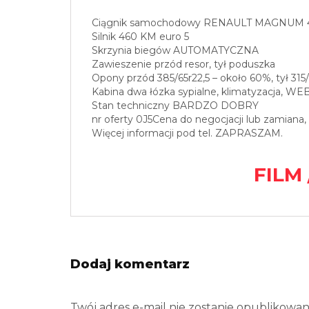
Ciągnik samochodowy RENAULT MAGNUM 
Silnik 460 KM euro 5
Skrzynia biegów AUTOMATYCZNA
Zawieszenie przód resor, tył poduszka
Opony przód 385/65r22,5 – około 60%, tył 315
Kabina dwa łózka sypialne, klimatyzacja, WE
Stan techniczny BARDZO DOBRY
nr oferty 0J5Cena do negocjacji lub zamiana, 
Więcej informacji pod tel. ZAPRASZAM.
FILM 
Dodaj komentarz
Twój adres e-mail nie zostanie opublikowan