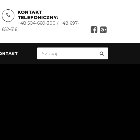
KONTAKT
TELEFONICZNY:
+48 504-660-300 / +48 697-
652-516
ONTAKT