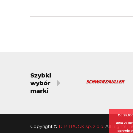
Szybki
wybór
marki
Od 25.05.
dnia 27 kw
Copyright
©
DiR TRUCK sp. z o.o.
All Rights 
sprawie s