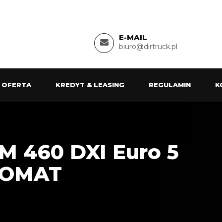
E-MAIL
biuro@dirtruck.pl
 OFERTA
KREDYT & LEASING
REGULAMIN
K
 460 DXI Euro 5
TOMAT