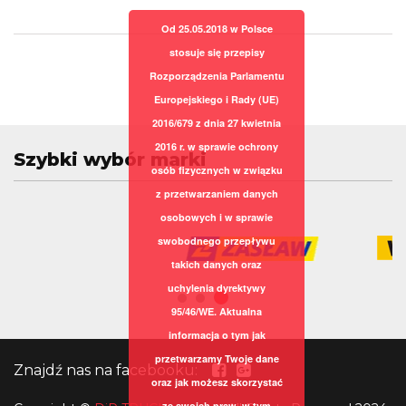
Od 25.05.2018 w Polsce
stosuje się przepisy
Rozporządzenia Parlamentu
Europejskiego i Rady (UE)
2016/679 z dnia 27 kwietnia
2016 r. w sprawie ochrony
Szybki wybór marki
osób fizycznych w związku
z przetwarzaniem danych
osobowych i w sprawie
swobodnego przepływu
takich danych oraz
uchylenia dyrektywy
95/46/WE. Aktualna
informacja o tym jak
przetwarzamy Twoje dane
Znajdź nas na facebooku:
oraz jak możesz skorzystać
ze swoich praw, w tym