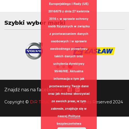
Europejskiego i Rady (UE)
2016/679 z dnia 27 kwietnia
2016 r. w sprawie ochrony
Szybki wybór marki
osób fizycznych w związku
z przetwarzaniem danych
osobowych i w sprawie
swobodnego przepływu
takich danych oraz
uchylenia dyrektywy
95/46/WE. Aktualna
informacja o tym jak
przetwarzamy Twoje dane
Znajdź nas na facebooku:
oraz jak możesz skorzystać
ze swoich praw, w tym
Copyright
©
DiR TRUCK sp. z o.o.
All Rights Reserved 2024
zakresie, znajduje się w
naszej
Polityce
bezpieczeństwa