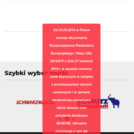
Od 25.05.2018 w Polsce
stosuje się przepisy
Rozporządzenia Parlamentu
Europejskiego i Rady (UE)
2016/679 z dnia 27 kwietnia
2016 r. w sprawie ochrony
Szybki wybór marki
osób fizycznych w związku
z przetwarzaniem danych
osobowych i w sprawie
swobodnego przepływu
takich danych oraz
uchylenia dyrektywy
95/46/WE. Aktualna
informacja o tym jak