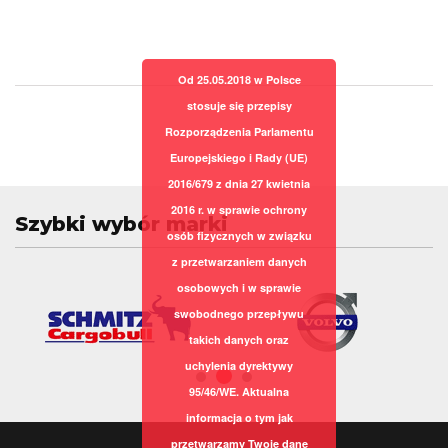
Od 25.05.2018 w Polsce
stosuje się przepisy
Rozporządzenia Parlamentu
Europejskiego i Rady (UE)
2016/679 z dnia 27 kwietnia
2016 r. w sprawie ochrony
Szybki wybór marki
osób fizycznych w związku
z przetwarzaniem danych
osobowych i w sprawie
swobodnego przepływu
takich danych oraz
uchylenia dyrektywy
95/46/WE. Aktualna
informacja o tym jak
przetwarzamy Twoje dane