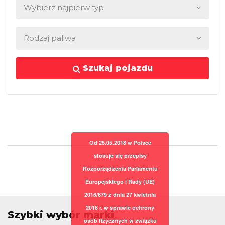
Szukaj pojazdu
Od 25.05.2018 w Polsce
stosuje się przepisy
Rozporządzenia Parlamentu
Europejskiego i Rady (UE)
2016/679 z dnia 27 kwietnia
2016 r. w sprawie ochrony
Szybki wybór marki
osób fizycznych w związku