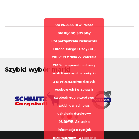
Od 25.05.2018 w Polsce
stosuje się przepisy
Rozporządzenia Parlamentu
Europejskiego i Rady (UE)
2016/679 z dnia 27 kwietnia
2016 r. w sprawie ochrony
Szybki wybór marki
osób fizycznych w związku
z przetwarzaniem danych
osobowych i w sprawie
swobodnego przepływu
takich danych oraz
uchylenia dyrektywy
95/46/WE. Aktualna
informacja o tym jak
przetwarzamy Twoje dane