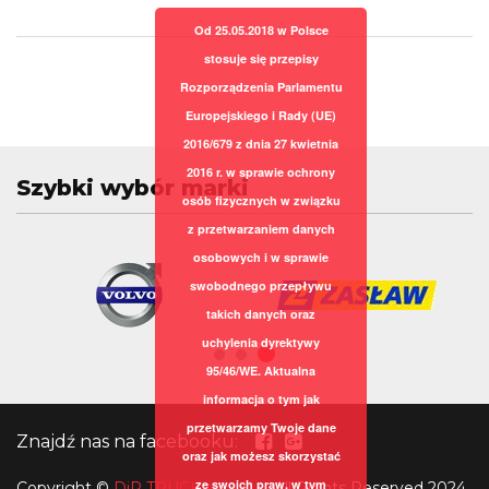
Od 25.05.2018 w Polsce
stosuje się przepisy
Rozporządzenia Parlamentu
Europejskiego i Rady (UE)
2016/679 z dnia 27 kwietnia
2016 r. w sprawie ochrony
Szybki wybór marki
osób fizycznych w związku
z przetwarzaniem danych
osobowych i w sprawie
swobodnego przepływu
takich danych oraz
uchylenia dyrektywy
95/46/WE. Aktualna
informacja o tym jak
przetwarzamy Twoje dane
Znajdź nas na facebooku:
oraz jak możesz skorzystać
ze swoich praw, w tym
Copyright
©
DiR TRUCK sp. z o.o.
All Rights Reserved 2024