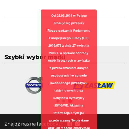
Od 25.05.2018 w Polsce
stosuje się przepisy
Rozporządzenia Parlamentu
Europejskiego i Rady (UE)
2016/679 z dnia 27 kwietnia
2016 r. w sprawie ochrony
Szybki wybór marki
osób fizycznych w związku
z przetwarzaniem danych
osobowych i w sprawie
swobodnego przepływu
takich danych oraz
uchylenia dyrektywy
95/46/WE. Aktualna
informacja o tym jak
przetwarzamy Twoje dane
Znajdź nas na facebooku:
oraz jak możesz skorzystać