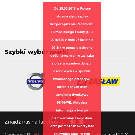
Od 25.05.2018 w Polsce
stosuje się przepisy
Rozporządzenia Parlamentu
Europejskiego i Rady (UE)
2016/679 z dnia 27 kwietnia
2016 r. w sprawie ochrony
Szybki wybór marki
osób fizycznych w związku
z przetwarzaniem danych
osobowych i w sprawie
swobodnego przepływu
takich danych oraz
uchylenia dyrektywy
95/46/WE. Aktualna
informacja o tym jak
przetwarzamy Twoje dane
Znajdź nas na facebooku:
oraz jak możesz skorzystać
ze swoich praw, w tym
Copyright
©
DiR TRUCK sp. z o.o.
All Rights Reserved 2024