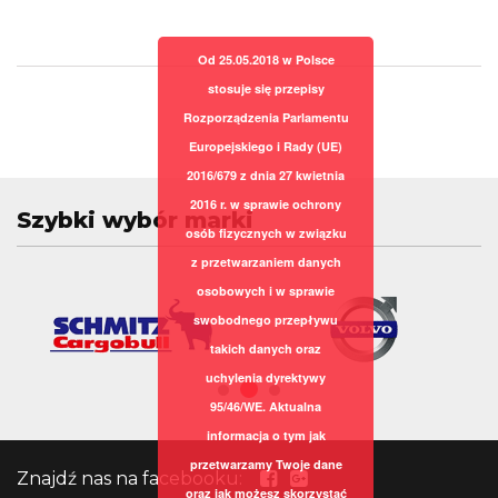
Od 25.05.2018 w Polsce
stosuje się przepisy
Rozporządzenia Parlamentu
Europejskiego i Rady (UE)
2016/679 z dnia 27 kwietnia
2016 r. w sprawie ochrony
Szybki wybór marki
osób fizycznych w związku
z przetwarzaniem danych
osobowych i w sprawie
swobodnego przepływu
takich danych oraz
uchylenia dyrektywy
95/46/WE. Aktualna
informacja o tym jak
przetwarzamy Twoje dane
Znajdź nas na facebooku:
oraz jak możesz skorzystać