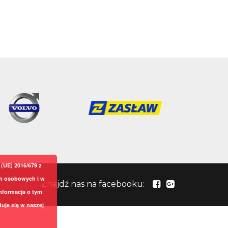
(UE) 2016/679 z
ch osobowych i w
Znajdź nas na facebooku:
nformacja o tym
uje się w naszej