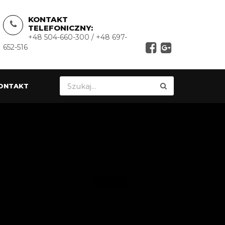
KONTAKT
TELEFONICZNY:
+48 504-660-300 / +48 697-
652-516
ONTAKT