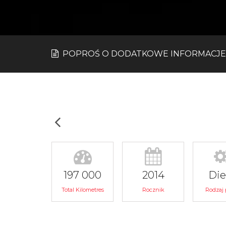
POPROŚ O DODATKOWE INFORMACJE
197 000
2014
Die
Total Kilometres
Rocznik
Rodzaj 