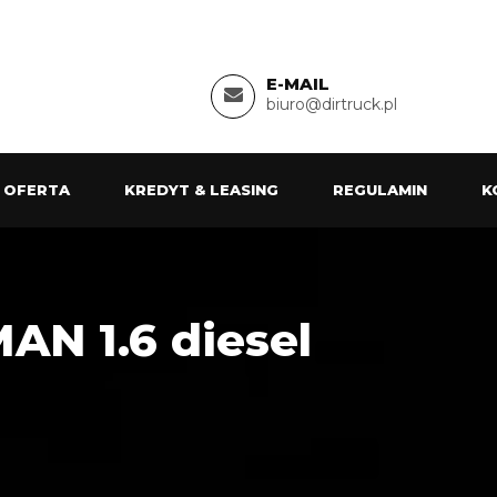
E-MAIL
biuro@dirtruck.pl
 OFERTA
KREDYT & LEASING
REGULAMIN
K
N 1.6 diesel