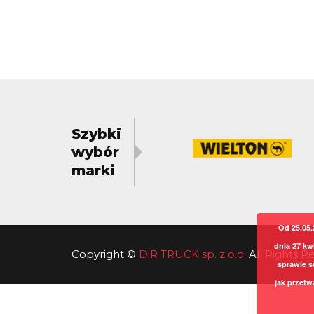
Szybki
wybór
marki
Od 25.05.
dnia 27 kw
Copyright
©
DiR TRUCK sp. z o.o.
All Rights 
sprawie s
jak przetw