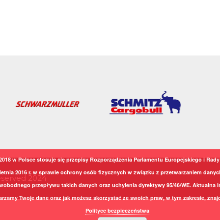
2018 w Polsce stosuje się przepisy Rozporządzenia Parlamentu Europejskiego i Rady 
ietnia 2016 r. w sprawie ochrony osób fizycznych w związku z przetwarzaniem dany
Reserved 2024
wobodnego przepływu takich danych oraz uchylenia dyrektywy 95/46/WE. Aktualna i
arzamy Twoje dane oraz jak możesz skorzystać ze swoich praw, w tym zakresie, znajd
Polityce bezpieczeństwa