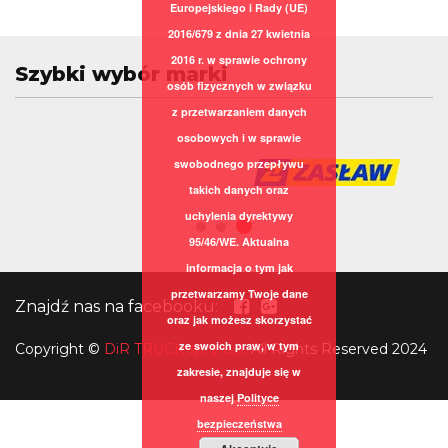
Europejskiego i Rady (UE)
2016/679 z dnia 27 kwietnia
2016 r. w sprawie ochrony
Szybki wybór marki
osób fizycznych w związku
z przetwarzaniem danych
osobowych i w sprawie
swobodnego przepływu
takich danych oraz
uchylenia dyrektywy
95/46/WE. Aktualna
informacja o tym jak
przetwarzamy Twoje dane
Znajdź nas na facebooku:
oraz jak możesz skorzystać
ze swoich praw, w tym
Copyright
©
DiR TRUCK sp. z o.o.
All Rights Reserved 2024
zakresie, znajduje się w
naszej
Polityce
bezpieczeństwa