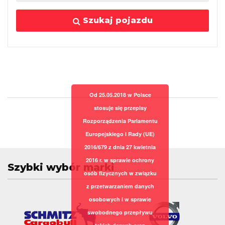
Szukaj pojazdu
Od 25.05.2018 w Polsce
stosuje się przepisy
Rozporządzenia Parlamentu
Europejskiego i Rady (UE)
2016/679 z dnia 27 kwietnia
2016 r. w sprawie ochrony
Szybki wybór marki
osób fizycznych w związku
z przetwarzaniem danych
osobowych i w sprawie
swobodnego przepływu