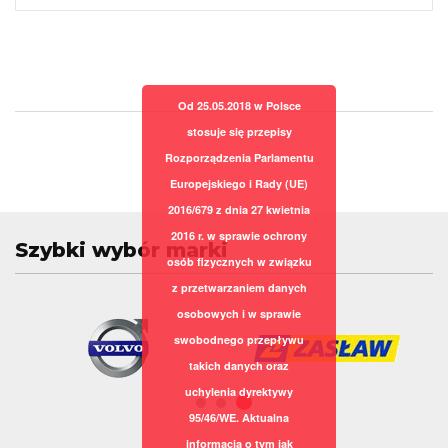
Od 25.05.2018 w Polsce
stosuje się przepisy
Rozporządzenia Parlamentu
Europejskiego i Rady (UE)
2016/679 z dnia 27 kwietnia
2016 r. w sprawie ochrony
Szybki wybór marki
osób fizycznych w związku
z przetwarzaniem danych
osobowych i w sprawie
swobodnego przepływu
takich danych oraz
uchylenia dyrektywy
95/46/WE. Aktualna
informacja o tym jak