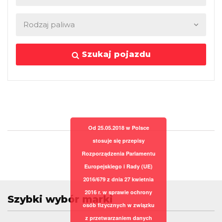
Szukaj pojazdu
Od 25.05.2018 w Polsce
stosuje się przepisy
Rozporządzenia Parlamentu
Europejskiego i Rady (UE)
2016/679 z dnia 27 kwietnia
2016 r. w sprawie ochrony
Szybki wybór marki
osób fizycznych w związku
z przetwarzaniem danych