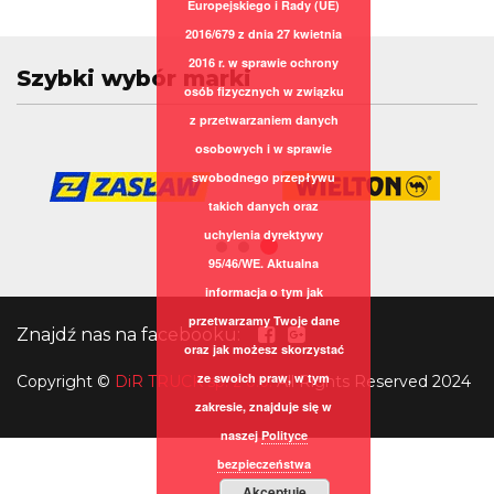
Europejskiego i Rady (UE)
2016/679 z dnia 27 kwietnia
2016 r. w sprawie ochrony
Szybki wybór marki
osób fizycznych w związku
z przetwarzaniem danych
osobowych i w sprawie
swobodnego przepływu
takich danych oraz
uchylenia dyrektywy
95/46/WE. Aktualna
informacja o tym jak
przetwarzamy Twoje dane
Znajdź nas na facebooku:
oraz jak możesz skorzystać
ze swoich praw, w tym
Copyright
©
DiR TRUCK sp. z o.o.
All Rights Reserved 2024
zakresie, znajduje się w
naszej
Polityce
bezpieczeństwa
Akceptuję